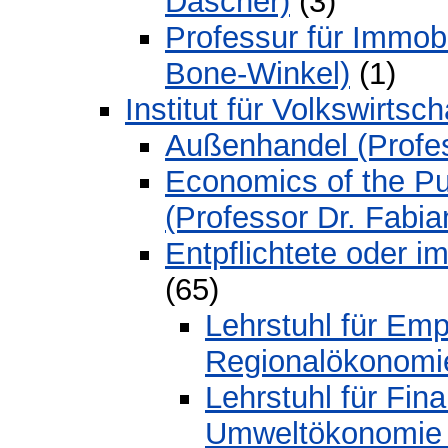
Dascher)
(3)
Professur für Immobi
Bone-Winkel)
(1)
Institut für Volkswirts
Außenhandel (Profes
Economics of the Pub
(Professor Dr. Fabi
Entpflichtete oder i
(65)
Lehrstuhl für Em
Regionalökonomie
Lehrstuhl für Fin
Umweltökonomie (