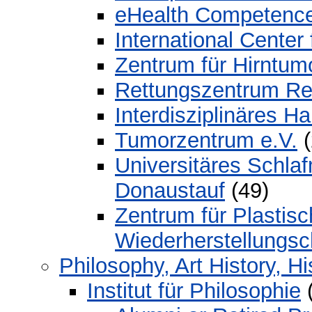
eHealth Competence
International Center
Zentrum für Hirntum
Rettungszentrum Re
Interdisziplinäres H
Tumorzentrum e.V.
(
Universitäres Schla
Donaustauf
(49)
Zentrum für Plastis
Wiederherstellungsch
Philosophy, Art History, H
Institut für Philosophie
(